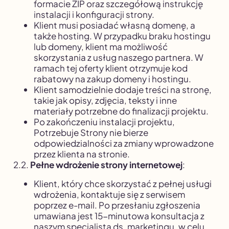
formacie ZIP oraz szczegółową instrukcję
instalacji i konfiguracji strony.
Klient musi posiadać własną domenę, a
także hosting. W przypadku braku hostingu
lub domeny, klient ma możliwość
skorzystania z usług naszego partnera. W
ramach tej oferty klient otrzymuje kod
rabatowy na zakup domeny i hostingu.
Klient samodzielnie dodaje treści na stronę,
takie jak opisy, zdjęcia, teksty i inne
materiały potrzebne do finalizacji projektu.
Po zakończeniu instalacji projektu,
Potrzebuje Strony nie bierze
odpowiedzialności za zmiany wprowadzone
przez klienta na stronie.
2.2.
Pełne wdrożenie strony internetowej
:
Klient, który chce skorzystać z pełnej usługi
wdrożenia, kontaktuje się z serwisem
poprzez e-mail. Po przesłaniu zgłoszenia
umawiana jest 15-minutowa konsultacja z
naszym specjalistą ds. marketingu, w celu